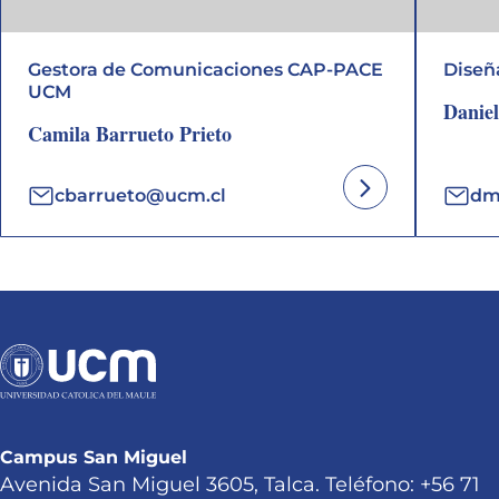
Gestora de Comunicaciones CAP-PACE
Diseñ
UCM
Daniel
Camila Barrueto Prieto
cbarrueto@ucm.cl
dm
Campus San Miguel
Avenida San Miguel 3605, Talca. Teléfono: +56 71