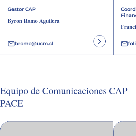
Gestor CAP
Coord
Finan
Byron Romo Aguilera
Franci
bromo@ucm.cl
fo
Equipo de Comunicaciones CAP-
PACE