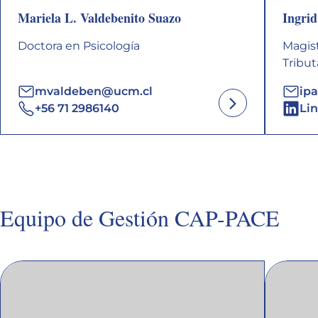
Mariela L. Valdebenito Suazo
Ingri
Doctora en Psicología
Magist
Tribut
mvaldeben@ucm.cl
ip
+56 71 2986140
Li
Equipo de Gestión CAP-PACE