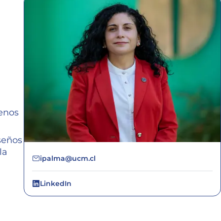
enos
iseños
la
ipalma@ucm.cl
LinkedIn