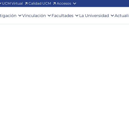
UCM Virtual
Calidad UCM
Accesos
stigación
Vinculación
Facultades
La Universidad
Actual