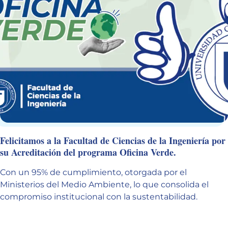
Felicitamos a la Facultad de Ciencias de la Ingeniería por
Convalida tus cursos de inglés en el Portal del
su Acreditación del programa Oficina Verde.
Estudiante.
Con un 95% de cumplimiento, otorgada por el
En el marco de los 84 años de la creación
Fecha:
Martes 11 de Agosto
Ministerios del Medio Ambiente, lo que consolida el
Desde el lunes 10 al martes 18 de agosto.
de la Dirección General de Enseñanza
compromiso institucional con la sustentabilidad.
Horario:
09:45 hasta 12:00 horas
Profesional, fundada en agosto de 1942,
VER TUTORIAL
Lugar:
Auditorio F-100, Edificio San José, Campus San