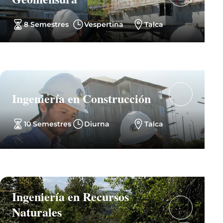
8 Semestres
Vespertina
Talca
Ingeniería en Construcción
10 Semestres
Diurna
Talca
Ingeniería en Recursos
Naturales