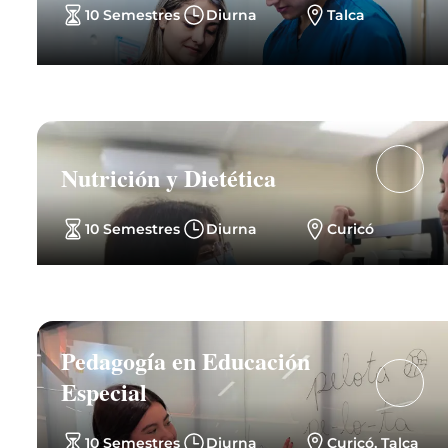
10 Semestres
Diurna
Talca
Nutrición y Dietética
10 Semestres
Diurna
Curicó
Pedagogía en Educación
Especial
10 Semestres
Diurna
Curicó, Talca