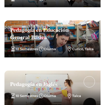
Pedagogía en Educación
General Básica
10 Semestres
Diurna
Curicó, Talca
Pedagogía en Inglés
10 Semestres
Diurna
Talca