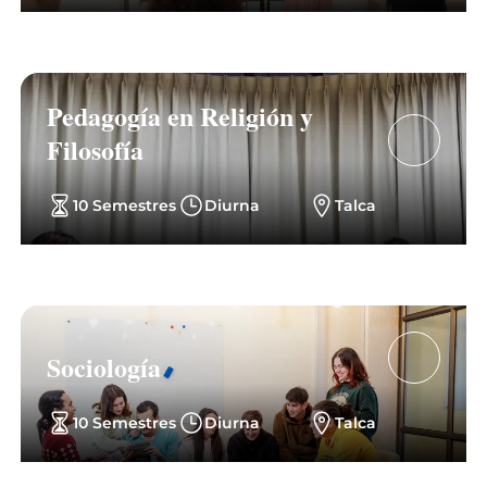
Pedagogía en Religión y
Filosofía
10 Semestres
Diurna
Talca
Sociología
10 Semestres
Diurna
Talca