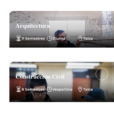
Arquitectura
11 Semestres
Diurna
Talca
Construcción Civil
8 Semestres
Vespertina
Talca