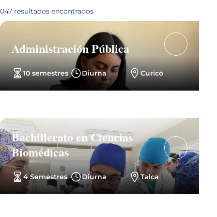
Sede
047
resultados encontrados
Administración Pública
10 semestres
Diurna
Curicó
Bachillerato en Ciencias
Biomédicas
4 Semestres
Diurna
Talca