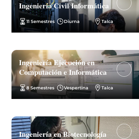
Ingeniería Civil Informática
11 Semestres
Diurna
Talca
Ingeniería Ejecución en
Computación e Informática
8 Semestres
Vespertina
Talca
Ingeniería en Biotecnología