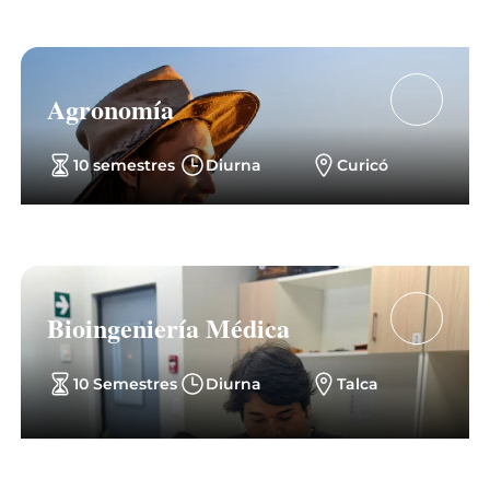
Agronomía
10 semestres
Diurna
Curicó
Bioingeniería Médica
10 Semestres
Diurna
Talca