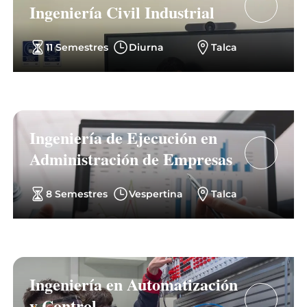
Ingeniería Civil Industrial
11 Semestres
Diurna
Talca
Ingeniería de Ejecución en
Administración de Empresas
8 Semestres
Vespertina
Talca
Ingeniería en Automatización
y Control