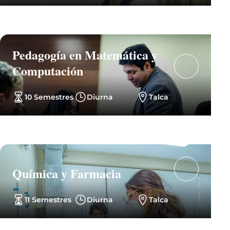
Pedagogía en Matemática y
Computación
10 Semestres
Diurna
Talca
Química y Farmacia
11 Semestres
Diurna
Talca