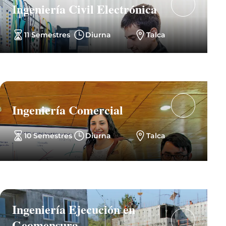
Ingeniería Civil Electrónica
11 Semestres
Diurna
Talca
Ingeniería Comercial
10 Semestres
Diurna
Talca
Ingeniería Ejecución en
Geomensura