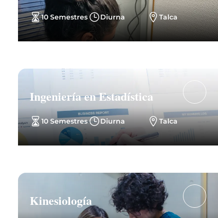
10 Semestres
Diurna
Talca
Ingeniería en Estadística
10 Semestres
Diurna
Talca
Kinesiología