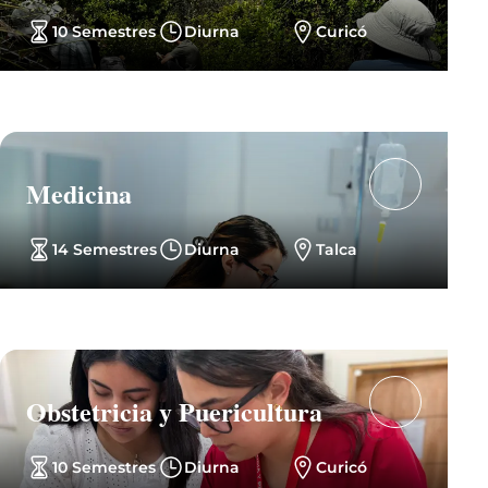
10 Semestres
Diurna
Curicó
Medicina
14 Semestres
Diurna
Talca
Obstetricia y Puericultura
10 Semestres
Diurna
Curicó