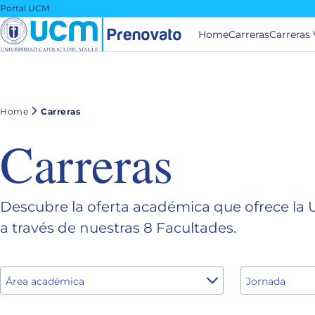
Portal UCM
Filtrar
Home
Carreras
Carreras 
Área académica
Salud
Home
Carreras
Pedagogías
Carreras
Ingenierías
Descubre la oferta académica que ofrece la U
Ciencias Sociales y Económicas
a través de nuestras 8 Facultades.
Ciencias
Área académica
Jornada
Jornada