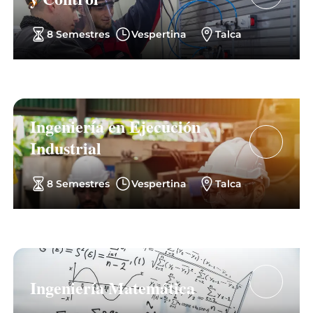
8 Semestres
Vespertina
Talca
Ingeniería en Ejecución
Industrial
8 Semestres
Vespertina
Talca
Ingeniería Matemática