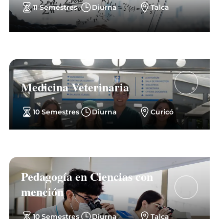
11 Semestres
Diurna
Talca
Medicina Veterinaria
10 Semestres
Diurna
Curicó
Pedagogía en Ciencias con
mención
10 Semestres
Diurna
Talca