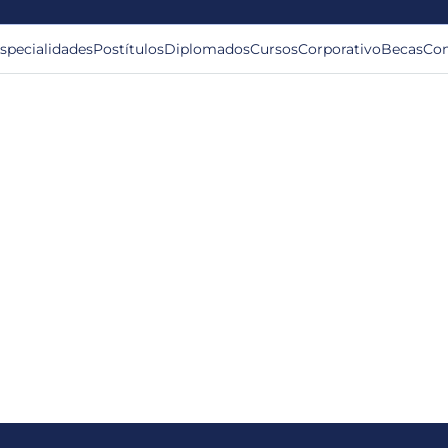
specialidades
Postítulos
Diplomados
Cursos
Corporativo
Becas
Con