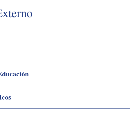
Externo
 Educación
icos