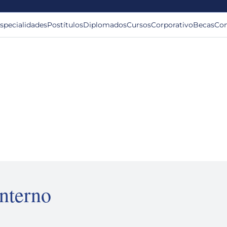
specialidades
Postítulos
Diplomados
Cursos
Corporativo
Becas
Con
nterno