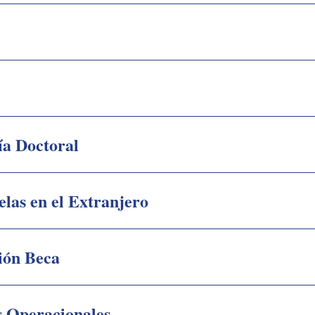
ía Doctoral
las en el Extranjero
ión Beca
s Operacionales