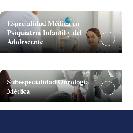
Especialidad Médica en
Psiquiatría Infantil y del
Adolescente
Subespecialidad Oncología
Médica