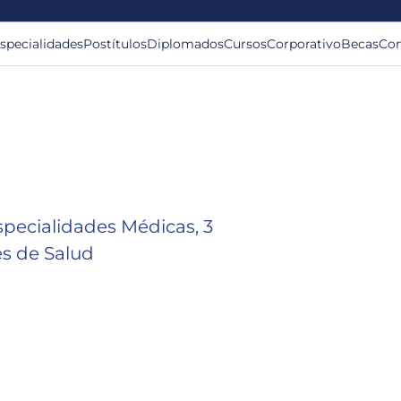
specialidades
Postítulos
Diplomados
Cursos
Corporativo
Becas
Con
specialidades Médicas, 3
es de Salud