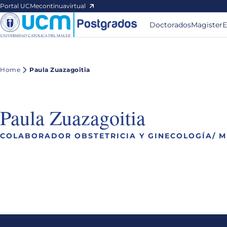
Portal UCM
econtinuavirtual
Doctorados
Magister
E
Home
Paula Zuazagoitia
Paula Zuazagoitia
COLABORADOR OBSTETRICIA Y GINECOLOGÍA/ M