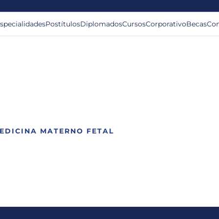
specialidades
Postítulos
Diplomados
Cursos
Corporativo
Becas
Con
EDICINA MATERNO FETAL