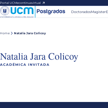
Portal UCM
econtinuavirtual
Doctorados
Magister
E
Home
Natalia Jara Colicoy
Natalia Jara Colicoy
ACADÉMICA INVITADA