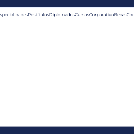
specialidades
Postítulos
Diplomados
Cursos
Corporativo
Becas
Con