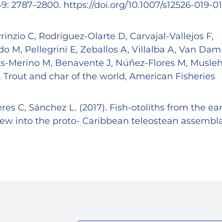
9: 2787–2800. https://doi.org/10.1007/s12526-019-0
nzio C, Rodríguez-Olarte D, Carvajal-Vallejos F,
do M, Pellegrini E, Zeballos A, Villalba A, Van D
ñas-Merino M, Benavente J, Núñez-Flores M, Musleh
. Trout and char of the world, American Fisheries
s C, Sánchez L. (2017). Fish-otoliths from the ear
view into the proto- Caribbean teleostean assembl