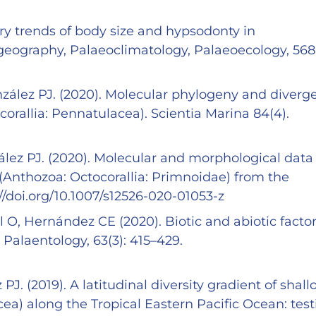
ry trends of body size and hypsodonty in
geography, Palaeoclimatology, Palaeoecology, 568
zález PJ. (2020). Molecular phylogeny and diverg
orallia: Pennatulacea). Scientia Marina 84(4).
ez PJ. (2020). Molecular and morphological data
 (Anthozoa: Octocorallia: Primnoidae) from the
//doi.org/10.1007/s12526-020-01053-z
O, Hernández CE (2020). Biotic and abiotic facto
 Palaentology, 63(3): 415–429.
. (2019). A latitudinal diversity gradient of shall
cea) along the Tropical Eastern Pacific Ocean: tes