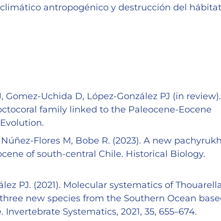
climático antropogénico y destrucción del hábitat
J, Gomez-Uchida D, López-González PJ (in review).
ctocoral family linked to the Paleocene-Eocene
Evolution.
, Núñez-Flores M, Bobe R. (2023). A new pachyruk
cene of south-central Chile. Historical Biology.
z PJ. (2021). Molecular systematics of Thouarell
of three new species from the Southern Ocean bas
nvertebrate Systematics, 2021, 35, 655–674.