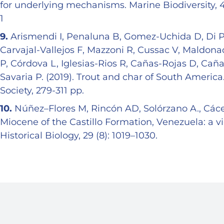
for underlying mechanisms. Marine Biodiversity, 4
1
9.
Arismendi I, Penaluna B, Gomez-Uchida D, Di Pri
Carvajal-Vallejos F, Mazzoni R, Cussac V, Maldona
P, Córdova L, Iglesias-Rios R, Cañas-Rojas D, Ca
Savaria P. (2019). Trout and char of South America
Society, 279-311 pp.
10.
Núñez–Flores M, Rincón AD, Solórzano A., Cácere
Miocene of the Castillo Formation, Venezuela: a 
Historical Biology, 29 (8): 1019–1030.