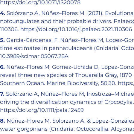
https://doi.org/10.1071/IS20078
4.
Solórzano A, Núñez–Flores M. (2021). Evolutiona
notoungulates and their probable drivers. Palaeo
110306. https://doi.org/10.1016/j.palaeo.2021.110306
5.
García-Cárdenas, F, Núñez–Flores M, López-Gon
time estimates in pennatulaceans (Cnidaria: Octoc
10.3989/scimar.05067.28A
6.
Núñez–Flores M, Gomez-Uchida D, López-Gonzál
reveal three new species of Thouarella Gray, 1870
Southern Ocean. Marine Biodiversity, 50:30. https:
7.
Solórzano A, Núñez‒Flores M, Inostroza‒Michael 
driving the diversification dynamics of Crocodylia.
https://doi.org/10.1111/pala.12459
8.
Núñez–Flores M, Solorzano A, & López-González PJ
water gorgonians (Cnidaria: Octocorallia: Alcyona