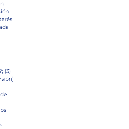
un
ción
terés
iada
; (3)
rsión)
 de
los
e