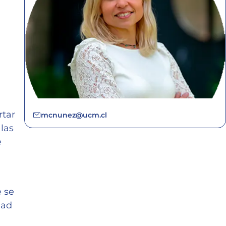
rtar
mcnunez@ucm.cl
las
e
e se
dad