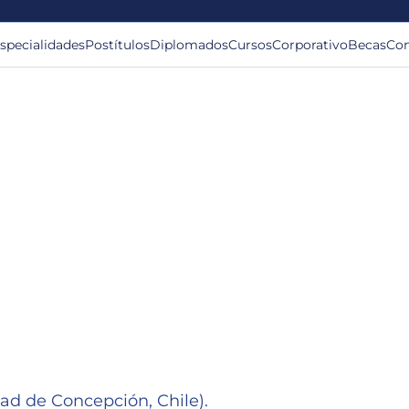
specialidades
Postítulos
Diplomados
Cursos
Corporativo
Becas
Con
ad de Concepción, Chile).