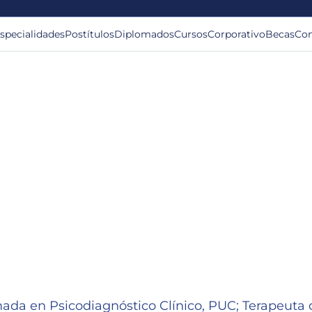
specialidades
Postítulos
Diplomados
Cursos
Corporativo
Becas
Con
mada en Psicodiagnóstico Clínico, PUC; Terapeuta 