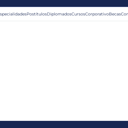
specialidades
Postítulos
Diplomados
Cursos
Corporativo
Becas
Con