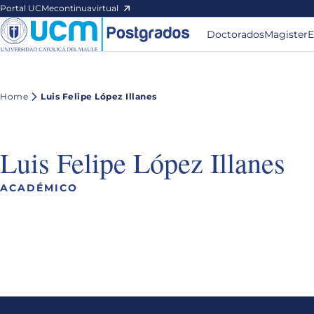
Portal UCM
econtinuavirtual
Doctorados
Magister
E
Home
Luis Felipe López Illanes
Luis Felipe López Illanes
ACADÉMICO