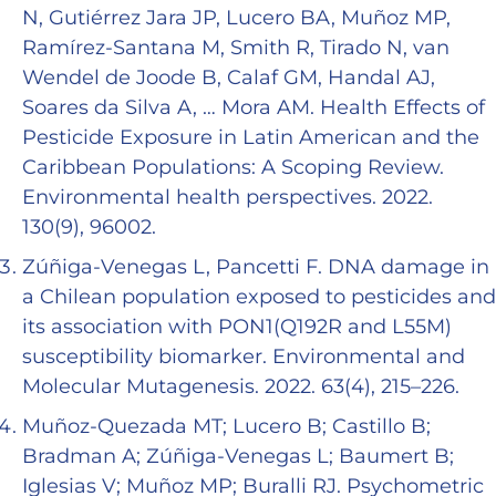
N, Gutiérrez Jara JP, Lucero BA, Muñoz MP,
Ramírez-Santana M, Smith R, Tirado N, van
Wendel de Joode B, Calaf GM, Handal AJ,
Soares da Silva A, … Mora AM. Health Effects of
Pesticide Exposure in Latin American and the
Caribbean Populations: A Scoping Review.
Environmental health perspectives. 2022.
130(9), 96002.
Zúñiga-Venegas L, Pancetti F. DNA damage in
a Chilean population exposed to pesticides and
its association with PON1(Q192R and L55M)
susceptibility biomarker. Environmental and
Molecular Mutagenesis. 2022. 63(4), 215–226.
Muñoz-Quezada MT; Lucero B; Castillo B;
Bradman A; Zúñiga-Venegas L; Baumert B;
Iglesias V; Muñoz MP; Buralli RJ. Psychometric