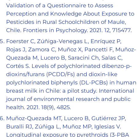
Validation of a Questionnaire to Assess
Perception and Knowledge About Exposure to
Pesticides in Rural Schoolchildren of Maule,
Chile. Frontiers in Psychology. 2021. 12, 715477.
Foerster C, Zúñiga-Venegas L, Enríquez P,
Rojas J, Zamora C, Muñoz X, Pancetti F, Muñoz-
Quezada M, Lucero B, Saracini Ch, Salas C,
Cortés S. Levels of polychlorinated dibenzo-p-
dioxins/furans (PCDD/Fs) and dioxin-like
polychlorinated biphenyls (DL-PCBs) in human
breast milk in Chile: a pilot study. International
journal of environmental research and public
health. 2021. 18(9), 4825.
Muñoz-Quezada MT, Lucero B, Gutiérrez JP,
Buralli RJ, Zúñiga L, Muñoz MP, Iglesias V.
Longitudinal exposure to pyrethroids (3-PBA