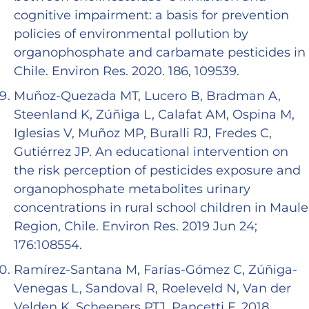
cognitive impairment: a basis for prevention
policies of environmental pollution by
organophosphate and carbamate pesticides in
Chile. Environ Res. 2020. 186, 109539.
Muñoz-Quezada MT, Lucero B, Bradman A,
Steenland K, Zúñiga L, Calafat AM, Ospina M,
Iglesias V, Muñoz MP, Buralli RJ, Fredes C,
Gutiérrez JP. An educational intervention on
the risk perception of pesticides exposure and
organophosphate metabolites urinary
concentrations in rural school children in Maule
Region, Chile. Environ Res. 2019 Jun 24;
176:108554.
Ramírez-Santana M, Farías-Gómez C, Zúñiga-
Venegas L, Sandoval R, Roeleveld N, Van der
Velden K, Scheepers PTJ, Pancetti F. 2018.