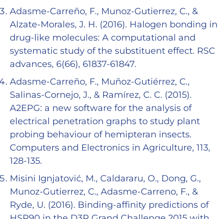
Adasme-Carreño, F., Munoz-Gutierrez, C., &
Alzate-Morales, J. H. (2016). Halogen bonding in
drug-like molecules: A computational and
systematic study of the substituent effect. RSC
advances, 6(66), 61837-61847.
Adasme-Carreño, F., Muñoz-Gutiérrez, C.,
Salinas-Cornejo, J., & Ramírez, C. C. (2015).
A2EPG: a new software for the analysis of
electrical penetration graphs to study plant
probing behaviour of hemipteran insects.
Computers and Electronics in Agriculture, 113,
128-135.
Misini Ignjatović, M., Caldararu, O., Dong, G.,
Munoz-Gutierrez, C., Adasme-Carreno, F., &
Ryde, U. (2016). Binding-affinity predictions of
HSP90 in the D3R Grand Challenge 2015 with