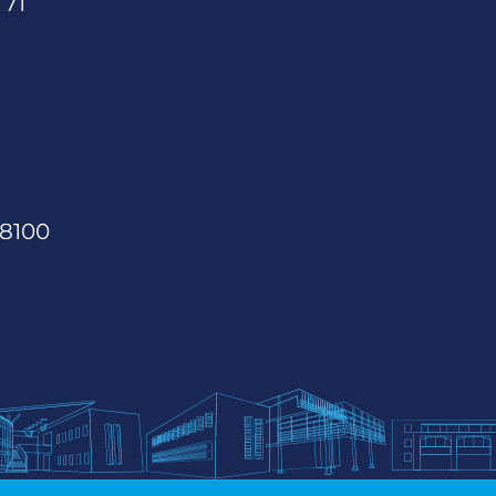
 71
68100