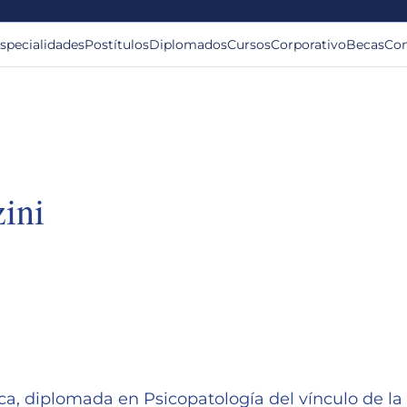
specialidades
Postítulos
Diplomados
Cursos
Corporativo
Becas
Con
ini
lca, diplomada en Psicopatología del vínculo de la