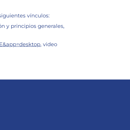
siguientes vínculos:
ón y principios generales,
tE&app=desktop
, video