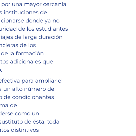
, por una mayor cercanía
s instituciones de
acionarse donde ya no
uridad de los estudiantes
iajes de larga duración
ncieras de los
s de la formación
stos adicionales que
.
fectiva para ampliar el
 a un alto número de
o de condicionantes
ema de
nderse como un
ustituto de ésta, toda
os distintivos