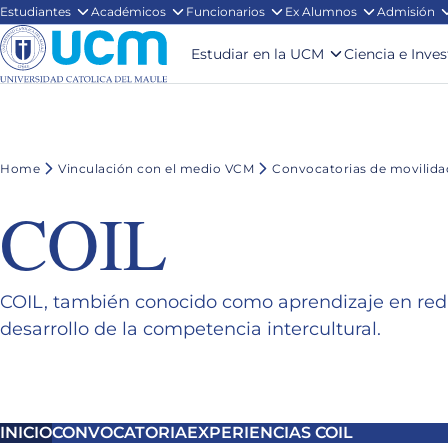
Estudiantes
Académicos
Funcionarios
Ex Alumnos
Admisión
Estudiar en la UCM
Ciencia e Inve
Home
Vinculación con el medio VCM
Convocatorias de movilidad
COIL
COIL, también conocido como aprendizaje en red 
desarrollo de la competencia intercultural.
INICIO
CONVOCATORIA
EXPERIENCIAS COIL