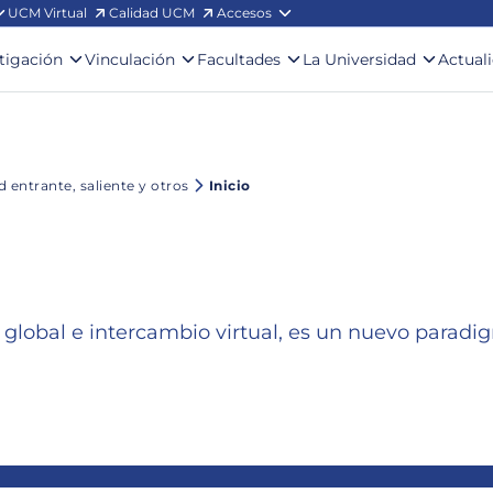
UCM Virtual
Calidad UCM
Accesos
stigación
Vinculación
Facultades
La Universidad
Actual
 entrante, saliente y otros
Inicio
global e intercambio virtual, es un nuevo parad