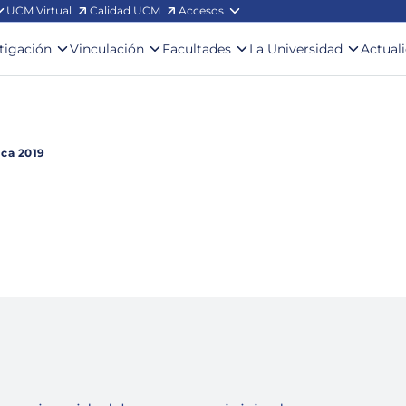
UCM Virtual
Calidad UCM
Accesos
stigación
Vinculación
Facultades
La Universidad
Actual
ca 2019