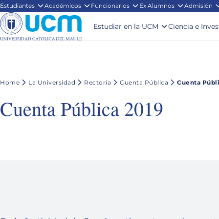
Estudiantes
Académicos
Funcionarios
Ex Alumnos
Admisión
Estudiar en la UCM
Ciencia e Inve
Home
La Universidad
Rectoría
Cuenta Pública
Cuenta Públi
Cuenta Pública 2019