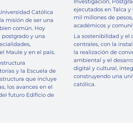
Investigación, Postgra
ejecutados en Talca y 
Universidad Católica
mil millones de pesos,
a misión de ser una
académicos y comunit
l bien común. Hoy
 postgrado y una
La sostenibilidad y e
ecialidades,
centrales, con la inst
l Maule y en el país.
la realización de con
ambiental y el desarr
estructura
digital y cultural, int
orías y la Escuela de
construyendo una univ
structura que incluye
católica.
as, los avances en el
l futuro Edificio de