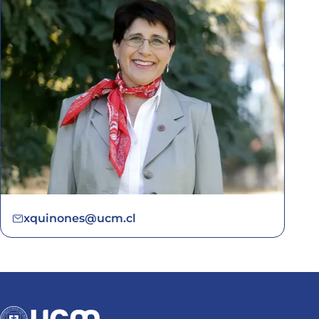
xquinones@ucm.cl