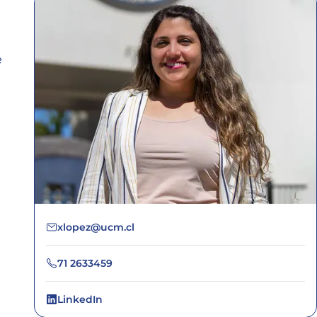
e
xlopez@ucm.cl
71 2633459
LinkedIn