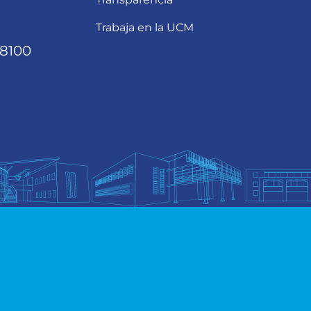
Trabaja en la UCM
68100