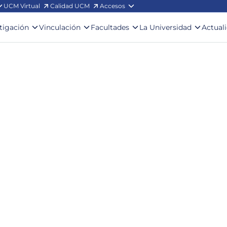
UCM Virtual
Calidad UCM
Accesos
stigación
Vinculación
Facultades
La Universidad
Actual