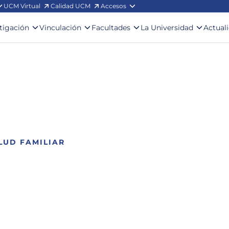
UCM Virtual
Calidad UCM
Accesos
stigación
Vinculación
Facultades
La Universidad
Actual
LUD FAMILIAR