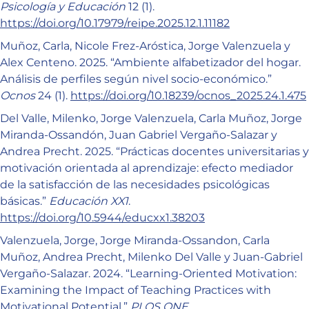
Psicología y Educación
12 (1).
https://doi.org/10.17979/reipe.2025.12.1.11182
Muñoz, Carla, Nicole Frez-Aróstica, Jorge Valenzuela y
Alex Centeno. 2025. “Ambiente alfabetizador del hogar.
Análisis de perfiles según nivel socio-económico.”
Ocnos
24 (1).
https://doi.org/10.18239/ocnos_2025.24.1.475
Del Valle, Milenko, Jorge Valenzuela, Carla Muñoz, Jorge
Miranda-Ossandón, Juan Gabriel Vergaño-Salazar y
Andrea Precht. 2025. “Prácticas docentes universitarias y
motivación orientada al aprendizaje: efecto mediador
de la satisfacción de las necesidades psicológicas
básicas.”
Educación XX1
.
https://doi.org/10.5944/educxx1.38203
Valenzuela, Jorge, Jorge Miranda-Ossandon, Carla
Muñoz, Andrea Precht, Milenko Del Valle y Juan-Gabriel
Vergaño-Salazar. 2024. “Learning-Oriented Motivation:
Examining the Impact of Teaching Practices with
Motivational Potential.”
PLOS ONE
.