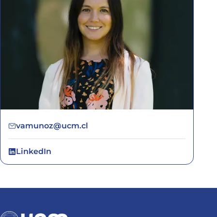
vamunoz@ucm.cl
LinkedIn