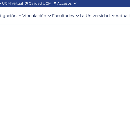
UCM Virtual
Calidad UCM
Accesos
stigación
Vinculación
Facultades
La Universidad
Actual