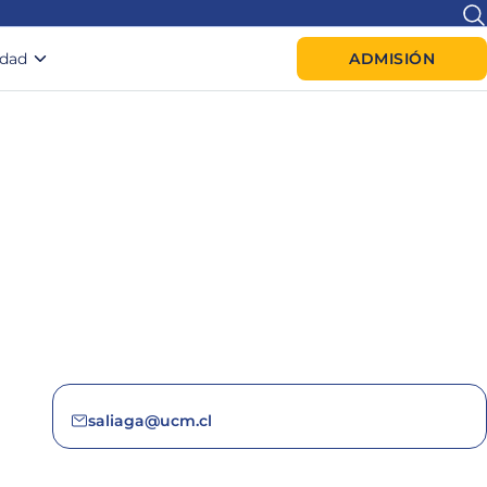
idad
ADMISIÓN
saliaga@ucm.cl