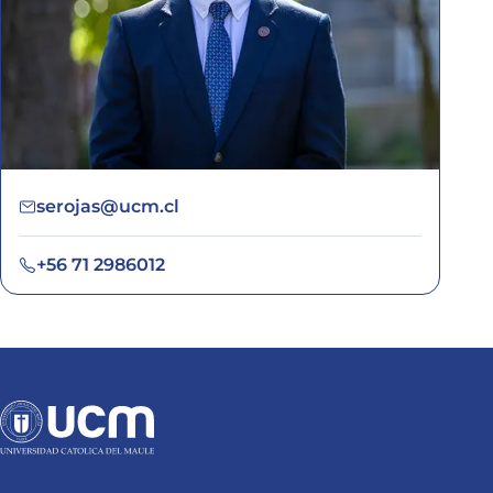
serojas@ucm.cl
+56 71 2986012