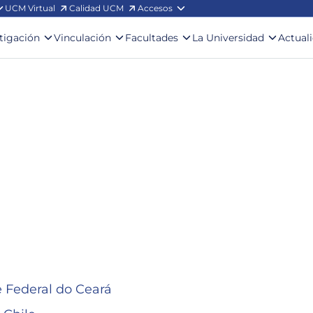
UCM Virtual
Calidad UCM
Accesos
stigación
Vinculación
Facultades
La Universidad
Actual
dade Federal do Ceará