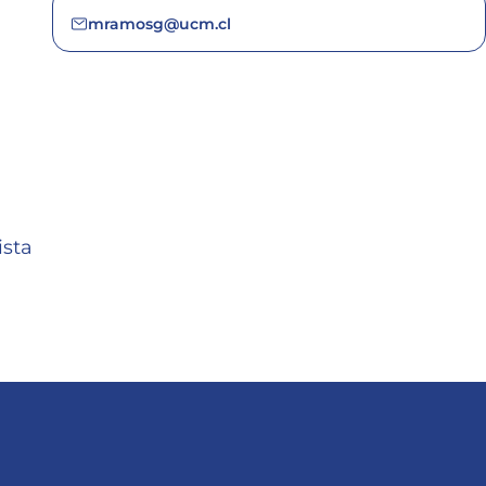
mramosg@ucm.cl
ista