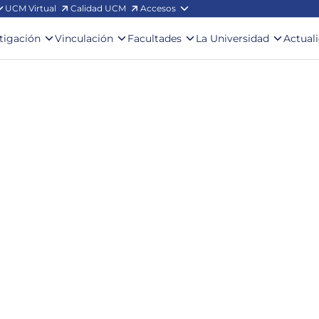
UCM Virtual
Calidad UCM
Accesos
stigación
Vinculación
Facultades
La Universidad
Actual