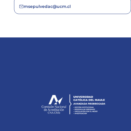
msepulvedac@ucm.cl