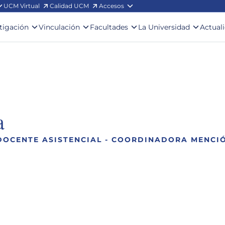
UCM Virtual
Calidad UCM
Accesos
stigación
Vinculación
Facultades
La Universidad
Actual
a
DOCENTE ASISTENCIAL - COORDINADORA MENCI