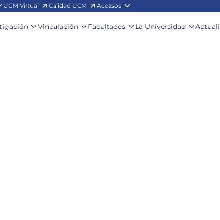
UCM Virtual
Calidad UCM
Accesos
stigación
Vinculación
Facultades
La Universidad
Actual