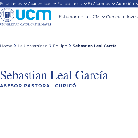
Estudiantes
Académicos
Funcionarios
Ex Alumnos
Admisión
Estudiar en la UCM
Ciencia e Inve
Home
La Universidad
Equipo
Sebastian Leal García
Sebastian Leal García
ASESOR PASTORAL CURICÓ