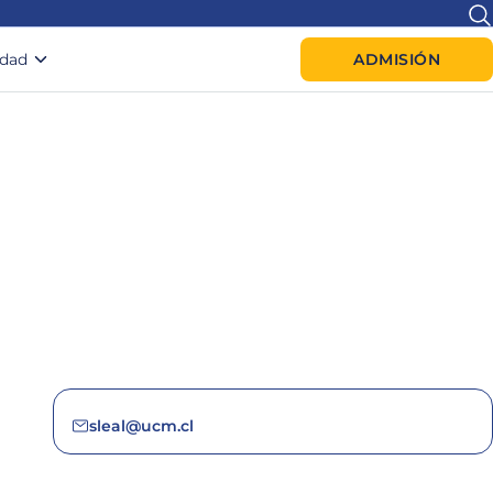
idad
ADMISIÓN
sleal@ucm.cl