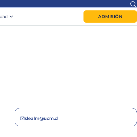
idad
ADMISIÓN
slealm@ucm.cl