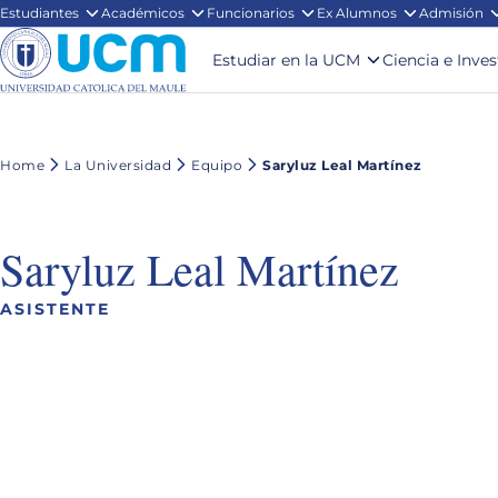
Estudiantes
Académicos
Funcionarios
Ex Alumnos
Admisión
Estudiar en la UCM
Ciencia e Inve
Home
La Universidad
Equipo
Saryluz Leal Martínez
Saryluz Leal Martínez
ASISTENTE