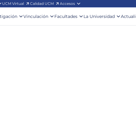
UCM Virtual
Calidad UCM
Accesos
stigación
Vinculación
Facultades
La Universidad
Actual