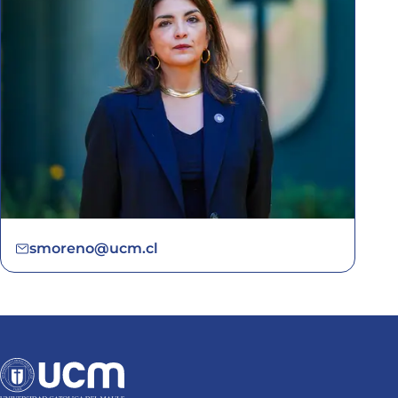
smoreno@ucm.cl