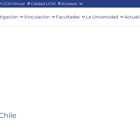
UCM Virtual
Calidad UCM
Accesos
stigación
Vinculación
Facultades
La Universidad
Actual
Chile