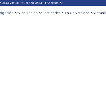
UCM Virtual
Calidad UCM
Accesos
stigación
Vinculación
Facultades
La Universidad
Actual