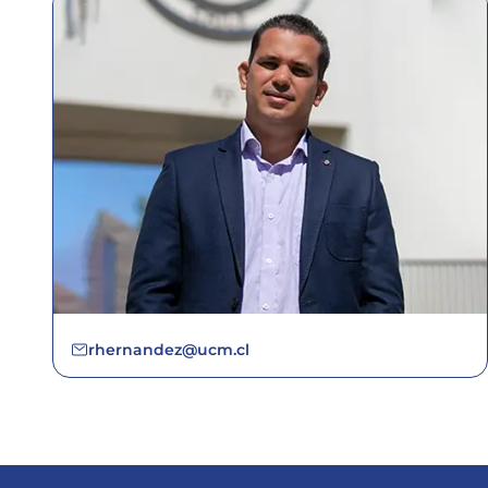
rhernandez@ucm.cl