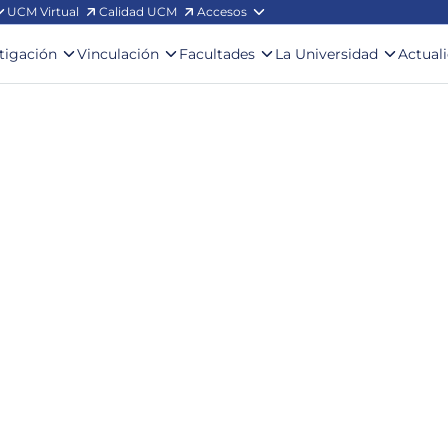
UCM Virtual
Calidad UCM
Accesos
stigación
Vinculación
Facultades
La Universidad
Actual