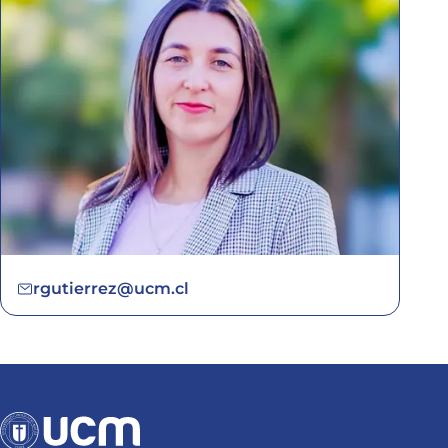
rgutierrez@ucm.cl