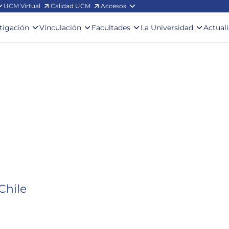
UCM Virtual
Calidad UCM
Accesos
stigación
Vinculación
Facultades
La Universidad
Actual
Chile