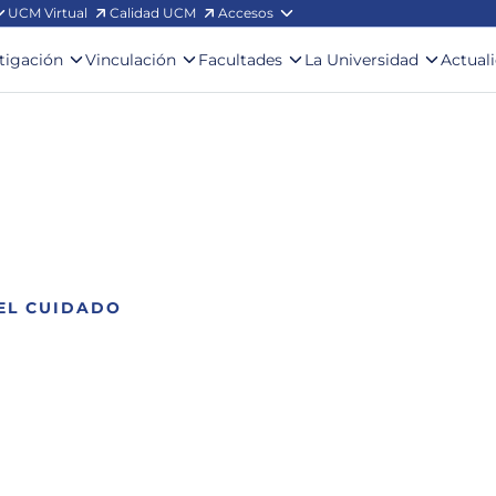
UCM Virtual
Calidad UCM
Accesos
stigación
Vinculación
Facultades
La Universidad
Actual
EL CUIDADO