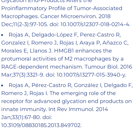
Glycation End-Products Alters the
Proinflammatory Profile of Tumor-Associated
Macrophages. Cancer Microenviron. 2018
Dec;11(2-3):97-105. doi: 10.1007/s12307-018-0214-4.
Rojas A, Delgado-López F, Perez-Castro R,
Gonzalez I, Romero J, Rojas I, Araya P, Añazco C,
Morales E, Llanos J. HMGB1 enhances the
protumoral activities of M2 macrophages by a
RAGE-dependent mechanism. Tumour Biol. 2016
Mar;37(3):3321-9. doi: 10.1007/s13277-015-3940-y.
Rojas A, Pérez-Castro R, González I, Delgado F,
Romero J, Rojas I. The emerging role of the
receptor for advanced glycation end products on
innate immunity. Int Rev Immunol. 2014
Jan;33(1):67-80. doi:
10.3109/08830185.2013.849702.