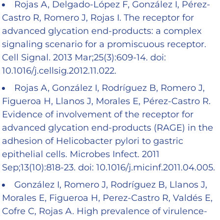
Rojas A, Delgado-López F, González I, Pérez-
Castro R, Romero J, Rojas I. The receptor for
advanced glycation end-products: a complex
signaling scenario for a promiscuous receptor.
Cell Signal. 2013 Mar;25(3):609-14. doi:
10.1016/j.cellsig.2012.11.022.
Rojas A, González I, Rodríguez B, Romero J,
Figueroa H, Llanos J, Morales E, Pérez-Castro R.
Evidence of involvement of the receptor for
advanced glycation end-products (RAGE) in the
adhesion of Helicobacter pylori to gastric
epithelial cells. Microbes Infect. 2011
Sep;13(10):818-23. doi: 10.1016/j.micinf.2011.04.005.
González I, Romero J, Rodríguez B, Llanos J,
Morales E, Figueroa H, Perez-Castro R, Valdés E,
Cofre C, Rojas A. High prevalence of virulence-