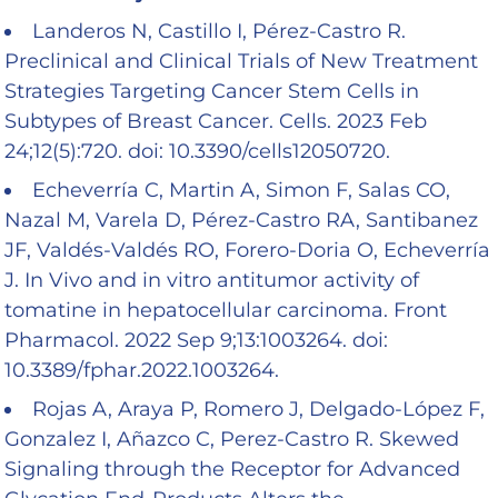
Landeros N, Castillo I, Pérez-Castro R.
Preclinical and Clinical Trials of New Treatment
Strategies Targeting Cancer Stem Cells in
Subtypes of Breast Cancer. Cells. 2023 Feb
24;12(5):720. doi: 10.3390/cells12050720.
Echeverría C, Martin A, Simon F, Salas CO,
Nazal M, Varela D, Pérez-Castro RA, Santibanez
JF, Valdés-Valdés RO, Forero-Doria O, Echeverría
J. In Vivo and in vitro antitumor activity of
tomatine in hepatocellular carcinoma. Front
Pharmacol. 2022 Sep 9;13:1003264. doi:
10.3389/fphar.2022.1003264.
Rojas A, Araya P, Romero J, Delgado-López F,
Gonzalez I, Añazco C, Perez-Castro R. Skewed
Signaling through the Receptor for Advanced