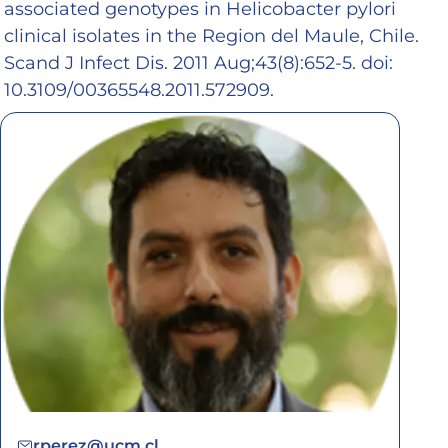
associated genotypes in Helicobacter pylori
clinical isolates in the Region del Maule, Chile.
Scand J Infect Dis. 2011 Aug;43(8):652-5. doi:
10.3109/00365548.2011.572909.
rperez@ucm.cl