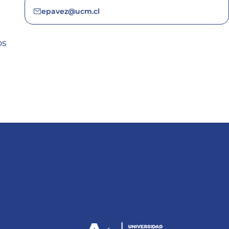
epavez@ucm.cl
os