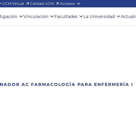
UCM Virtual
Calidad UCM
Accesos
stigación
Vinculación
Facultades
La Universidad
Actual
INADOR AC FARMACOLOGÍA PARA ENFERMERÍA I