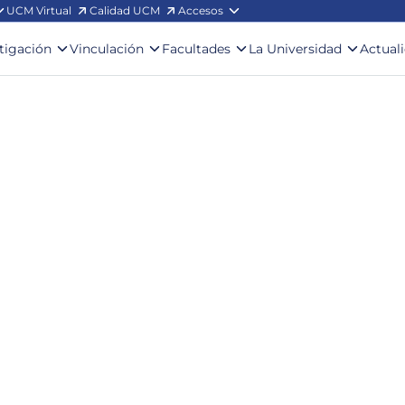
UCM Virtual
Calidad UCM
Accesos
stigación
Vinculación
Facultades
La Universidad
Actual