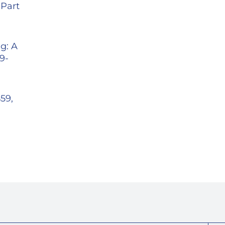
 Part
g: A
9-
59,