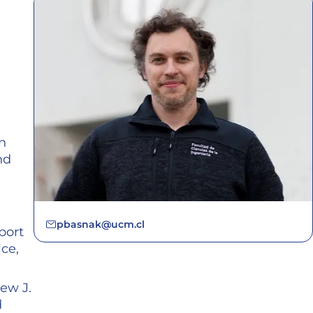
n
nd
,
pbasnak@ucm.cl
port
ce,
hew J.
d