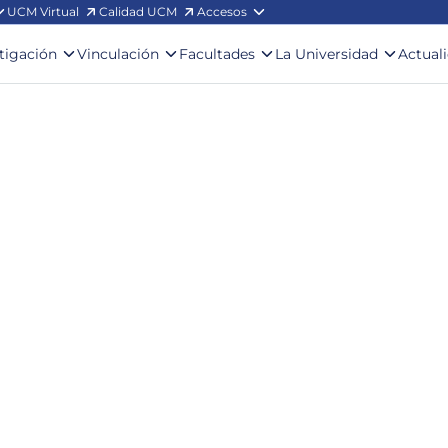
UCM Virtual
Calidad UCM
Accesos
stigación
Vinculación
Facultades
La Universidad
Actual