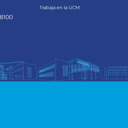
Trabaja en la UCM
68100