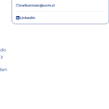
nalbornozc@ucm.cl
LinkedIn
ado
 y
ndan