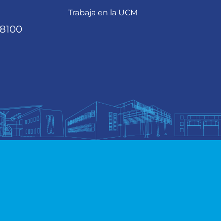
Trabaja en la UCM
68100