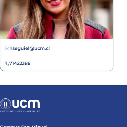
nseguiel@ucm.cl
71422386