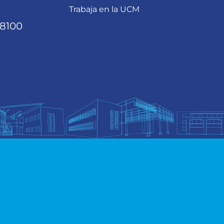
Trabaja en la UCM
68100