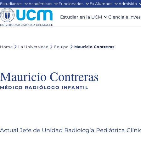
Estudiantes
Académicos
Funcionarios
Ex Alumnos
Admisión
Estudiar en la UCM
Ciencia e Inve
Home
La Universidad
Equipo
Mauricio Contreras
Mauricio Contreras
MÉDICO RADIÓLOGO INFANTIL
Actual Jefe de Unidad Radiología Pediátrica Clín