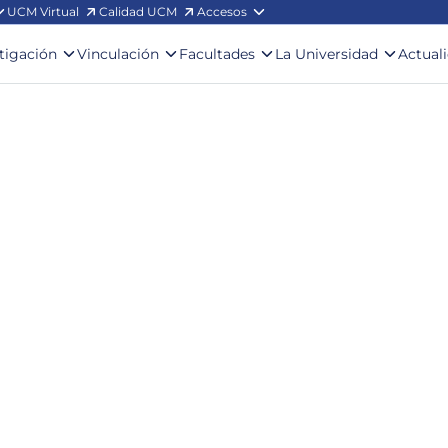
UCM Virtual
Calidad UCM
Accesos
stigación
Vinculación
Facultades
La Universidad
Actual