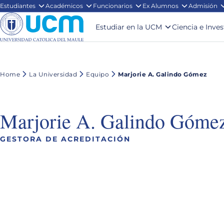
Estudiantes
Académicos
Funcionarios
Ex Alumnos
Admisión
Estudiar en la UCM
Ciencia e Inve
Home
La Universidad
Equipo
Marjorie A. Galindo Gómez
Marjorie A. Galindo Góme
GESTORA DE ACREDITACIÓN