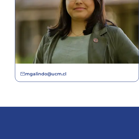
mgalindo@ucm.cl