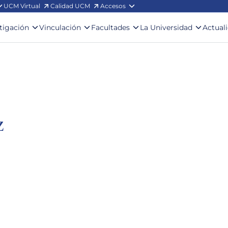
UCM Virtual
Calidad UCM
Accesos
stigación
Vinculación
Facultades
La Universidad
Actual
z