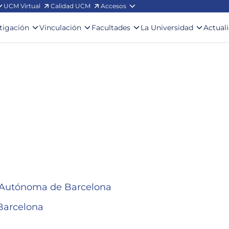
UCM Virtual
Calidad UCM
Accesos
stigación
Vinculación
Facultades
La Universidad
Actual
ad Autónoma de Barcelona
e Barcelona