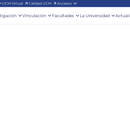
UCM Virtual
Calidad UCM
Accesos
stigación
Vinculación
Facultades
La Universidad
Actual