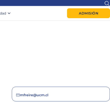
idad
ADMISIÓN
mfreire@ucm.cl