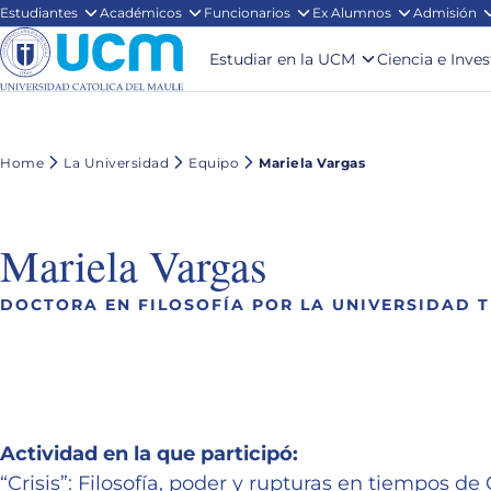
Estudiantes
Académicos
Funcionarios
Ex Alumnos
Admisión
Estudiar en la UCM
Ciencia e Inve
Home
La Universidad
Equipo
Mariela Vargas
Mariela Vargas
DOCTORA EN FILOSOFÍA POR LA UNIVERSIDAD T
Actividad en la que participó:
“Crisis”: Filosofía, poder y rupturas en tiempos de