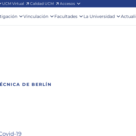
UCM Virtual
Calidad UCM
Accesos
stigación
Vinculación
Facultades
La Universidad
Actual
ÉCNICA DE BERLÍN
 Covid-19