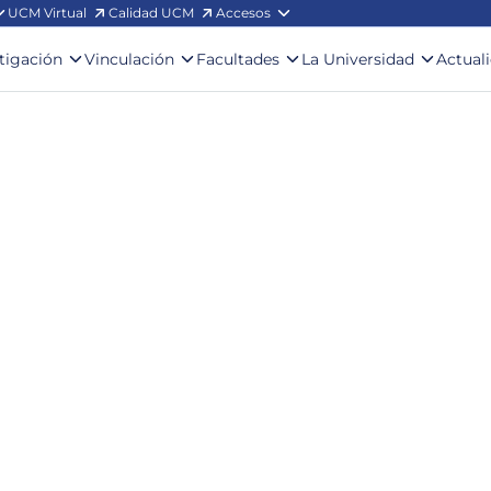
UCM Virtual
Calidad UCM
Accesos
stigación
Vinculación
Facultades
La Universidad
Actual